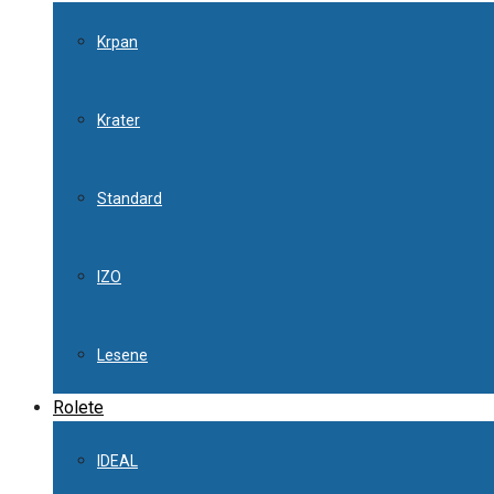
Krpan
Krater
Standard
IZO
Lesene
Rolete
IDEAL