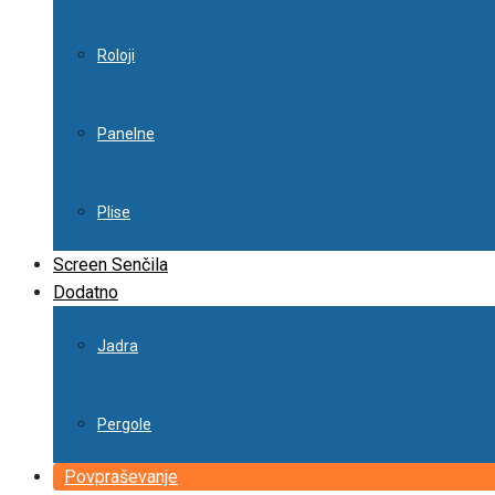
Roloji
Panelne
Plise
Screen Senčila
Dodatno
Jadra
Pergole
Povpraševanje