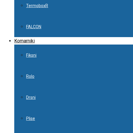
TermoboxR
FALCON
Komarniki
Fiksni
Rolo
Drsni
Plise