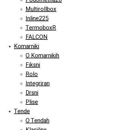
Multirollbox
Inline225
TermoboxR
FALCON
Komarniki
O Komarnikih
Fiksni
Rolo
Integriran
Drsni
Plise
Tende
O Tendah
Klasične