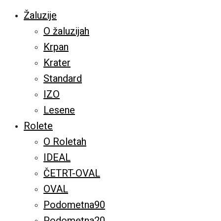
Žaluzije
O žaluzijah
Krpan
Krater
Standard
IZO
Lesene
Rolete
O Roletah
IDEAL
ČETRT-OVAL
OVAL
Podometna90
Podometna20