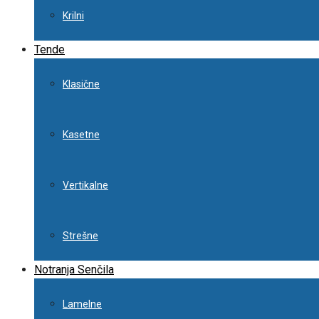
Krilni
Tende
Klasične
Kasetne
Vertikalne
Strešne
Notranja Senčila
Lamelne