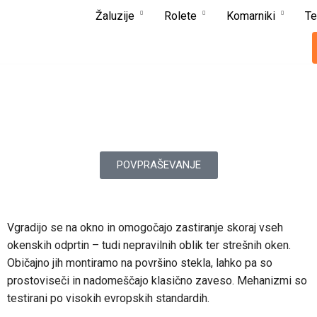
Kontakt
Žaluzije
Rolete
Komarniki
T
Kako do nas
Prodajni salon
Kje nas najdete
1410 Zagorje ob Savi
Cankarjev Trg 1
POVPRAŠEVANJE
Odpiralni čas
Vgradijo se na okno in omogočajo zastiranje skoraj vseh
P
— odprto po dogovoru
okenskih odprtin – tudi nepravilnih oblik ter strešnih oken.
T
— odprto po dogovoru
Običajno jih montiramo na površino stekla, lahko pa so
S
— odprto po dogovoru
prostoviseči in nadomeščajo klasično zaveso. Mehanizmi so
Č
— odprto po dogovoru
testirani po visokih evropskih standardih.
P
— odprto po dogovoru