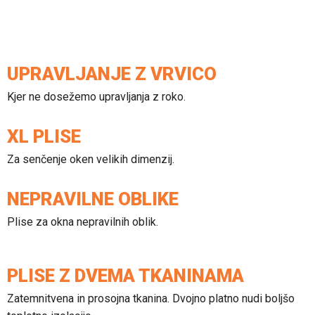
S
— zaprto
N
— zaprto
Kontakt
UPRAVLJANJE Z VRVICO
Kjer ne dosežemo upravljanja z roko.
T:
040-880-910
sencilazgd@gmail.com
XL PLISE
Za senčenje oken velikih dimenzij.
NEPRAVILNE OBLIKE
Plise za okna nepravilnih oblik.
PLISE Z DVEMA TKANINAMA
Zatemnitvena in prosojna tkanina. Dvojno platno nudi boljšo