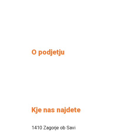
O podjetju
O nas
Kontakt
Kako do nas
Prodajni salon
Kje nas najdete
1410 Zagorje ob Savi