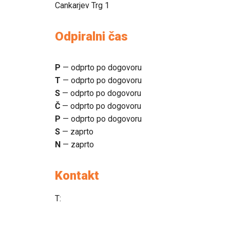
Cankarjev Trg 1
Odpiralni čas
P
— odprto po dogovoru
T
— odprto po dogovoru
S
— odprto po dogovoru
Č
— odprto po dogovoru
P
— odprto po dogovoru
S
— zaprto
N
— zaprto
Kontakt
T:
040-880-910
sencilazgd@gmail.com