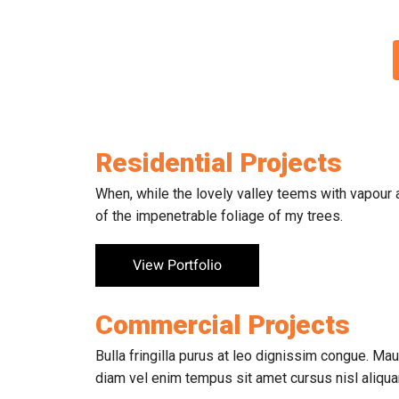
Žaluzije
Rolete
Komarniki
T
Residential Projects
When, while the lovely valley teems with vapour 
of the impenetrable foliage of my trees.
View Portfolio
Commercial Projects
Bulla fringilla purus at leo dignissim congue. M
diam vel enim tempus sit amet cursus nisl aliqu