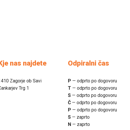
Kje nas najdete
Odpiralni čas
1410 Zagorje ob Savi
P
— odprto po dogovoru
Cankarjev Trg 1
T
— odprto po dogovoru
S
— odprto po dogovoru
Č
— odprto po dogovoru
P
— odprto po dogovoru
S
— zaprto
N
— zaprto