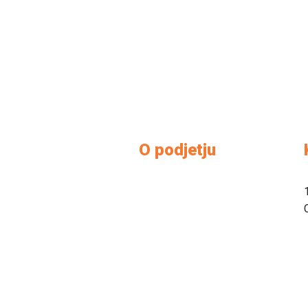
O podjetju
O nas
Kontakt
Kako do nas
Prodajni salon