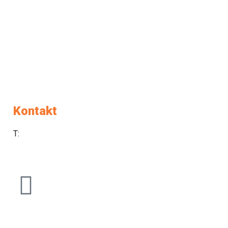
Kontakt
T:
040-880-910
sencilazgd@gmail.com