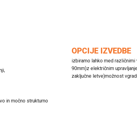
OPCIJE IZVEDBE
izbiramo lahko med različnim
90mm)z električnim upravljanje
ji,
zaključne letve)možnost vgrad
ivo in močno strukturno