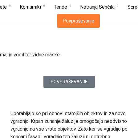
ete
Komarniki
Tende
Notranja Senčila
Scre
Povpraševanje
ma, in vodil ter vidne maske.
POVPRAŠEVANJE
Uporabljajo se pri obnovi starejših objektov in za novo
vgradnjo. Krpan zunanje žaluzije omogočajo neodvisno
vgradnjo na vse vrste objektov. Zato ker se vgradijo po
končani fasadi, vgradnjo teh žaluzij ni potrebno