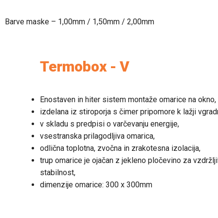
Barve maske – 1,00mm / 1,50mm / 2,00mm
Termobox - V
Enostaven in hiter sistem montaže omarice na okno,
izdelana iz stiroporja s čimer pripomore k lažji vgradn
v skladu s predpisi o varčevanju energije,
vsestranska prilagodljiva omarica,
odlična toplotna, zvočna in zrakotesna izolacija,
trup omarice je ojačan z jekleno pločevino za vzdržlj
stabilnost,
dimenzije omarice: 300 x 300mm